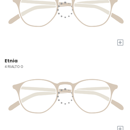
+
Etnia
4 RIALTO O
+