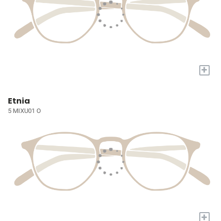
+
Etnia
5 MIXU01 O
+