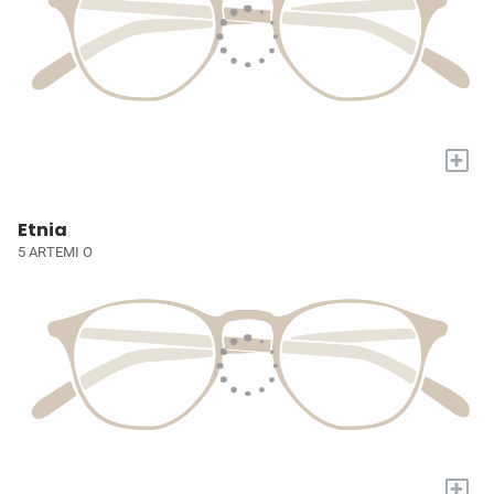
+
Etnia
5 ARTEMI O
+