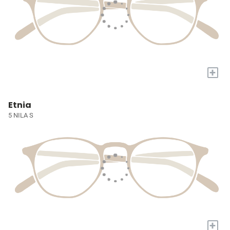
+
Etnia
5 NILA S
+