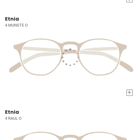
Etnia
4 MUNSTE O
+
Etnia
4 RAUL O