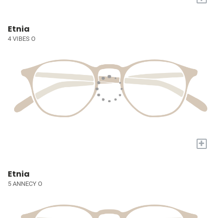
Etnia
4 VIBES O
+
Etnia
5 ANNECY O