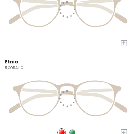
+
Etnia
5 CORAL O
+