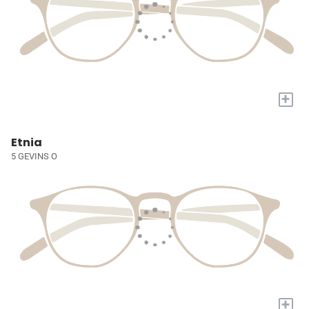
+
Etnia
5 GEVINS O
+