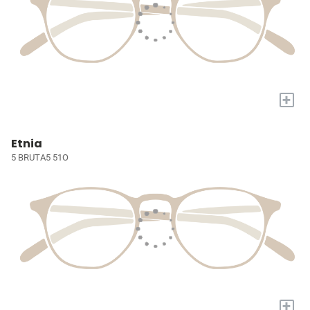
+
Etnia
5 BRUTA5 51O
+