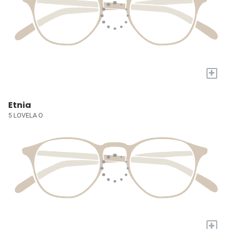
+
Etnia
5 LOVELA O
+