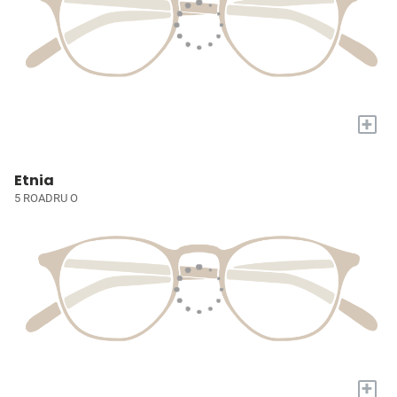
+
Etnia
5 ROADRU O
+