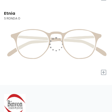
Etnia
5 RONDA O
+