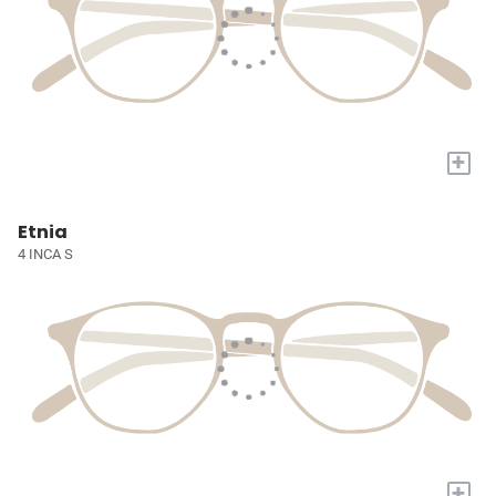
+
Etnia
4 INCA S
+