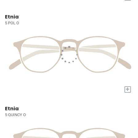
Etnia
5 POL O
+
Etnia
5 QUINCY O